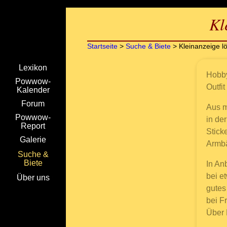
Kl
Startseite
>
Suche & Biete
> Kleinanzeige l
Lexikon
Hobby
Powwow-
Outfi
Kalender
Forum
Aus m
Powwow-
in de
Report
Stick
Galerie
Armbä
Suche &
Biete
In An
bei e
Über uns
gutes
bei F
Über 