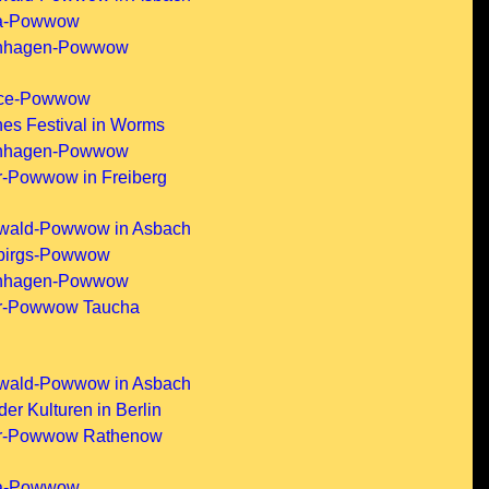
ma-Powwow
enhagen-Powwow
ice-Powwow
hes Festival in Worms
enhagen-Powwow
r-Powwow in Freiberg
rwald-Powwow in Asbach
ebirgs-Powwow
enhagen-Powwow
er-Powwow Taucha
rwald-Powwow in Asbach
er Kulturen in Berlin
er-Powwow Rathenow
ma-Powwow