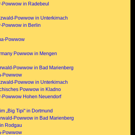
er-Powwow in Radebeul
rzwald-Powwow in Unterkirnach
r-Powwow in Berlin
mma-Powwow
rmany Powwow in Mengen
erwald-Powwow in Bad Marienberg
ma-Powwow
rzwald-Powwow in Unterkirnach
echisches Powwow in Kladno
er-Powwow Hohen Neuendorf
 „Big Tipi“ in Dortmund
erwald-Powwow in Bad Marienberg
in Rodgau
ma-Powwow