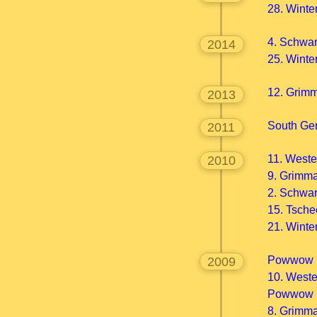
28. Wint
4. Schwa
2014
25. Winte
12. Gri
2013
South Ge
2011
11. West
2010
9. Grim
2. Schwa
15. Tsch
21. Wint
Powwow im
2009
10. West
Powwow 
8. Grim