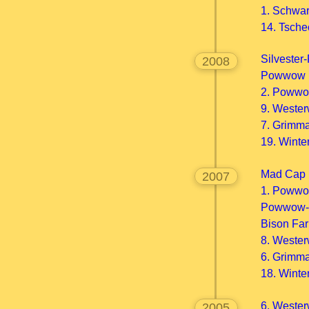
1. Schwa
14. Tsch
Silveste
2008
Powwow i
2. Powwo
9. Weste
7. Grim
19. Wint
Mad Cap
2007
1. Powwo
Powwow-S
Bison F
8. Weste
6. Grim
18. Wint
6. Weste
2005