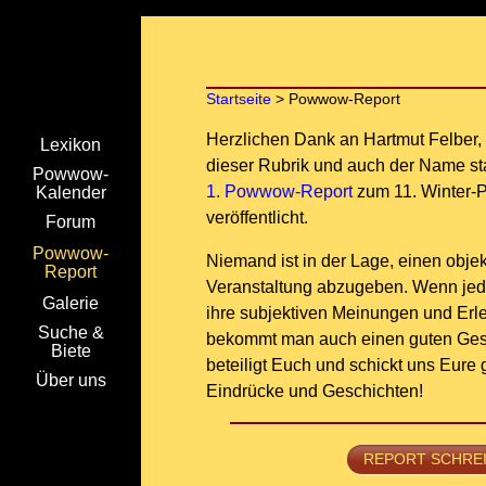
Startseite
> Powwow-Report
Herzlichen Dank an Hartmut Felber,
Lexikon
dieser Rubrik und auch der Name st
Powwow-
1. Powwow-Report
zum 11. Winter
Kalender
veröffentlicht.
Forum
Powwow-
Niemand ist in der Lage, einen objek
Report
Veranstaltung abzugeben. Wenn jed
Galerie
ihre subjektiven Meinungen und Erle
Suche &
bekommt man auch einen guten Ges
Biete
beteiligt Euch und schickt uns Eure
Über uns
Eindrücke und Geschichten!
REPORT SCHRE