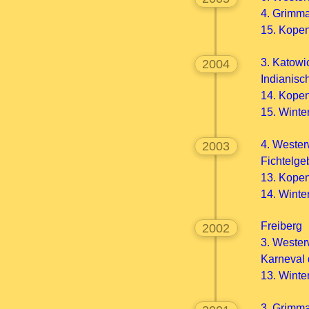
4. Grim
15. Kop
3. Katow
2004
Indianisc
14. Kop
15. Winte
4. Weste
2003
Fichtelg
13. Kop
14. Wint
Freiberg
2002
3. Weste
Karneval d
13. Wint
3. Grim