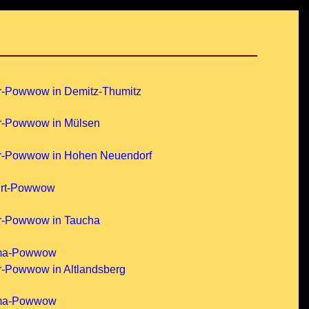
er-Powwow in Demitz-Thumitz
er-Powwow in Mülsen
er-Powwow in Hohen Neuendorf
furt-Powwow
er-Powwow in Taucha
mma-Powwow
r-Powwow in Altlandsberg
mma-Powwow