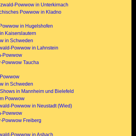
rzwald-Powwow in Unterkirnach
echisches Powwow in Kladno
r-Powwow in Hugelshofen
n Kaiserslautern
w in Schweden
rwald-Powwow in Lahnstein
ma-Powwow
er-Powwow Taucha
 Powwow
w in Schweden
hows in Mannheim und Bielefeld
arm Powwow
rwald-Powwow in Neustadt (Wied)
ma-Powwow
er-Powwow Freiberg
rwald-Powwow in Asbach