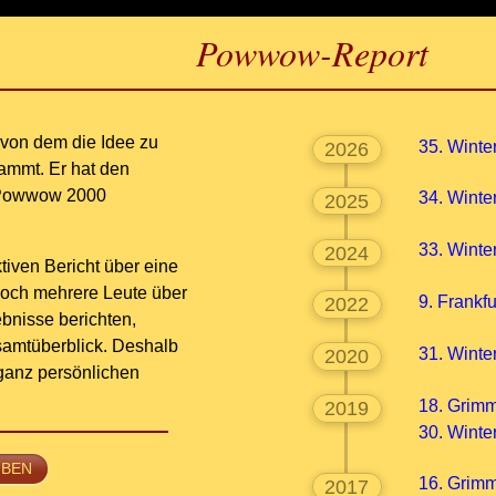
Powwow-Report
 von dem die Idee zu
35. Wint
2026
ammt. Er hat den
-Powwow 2000
34. Wint
2025
33. Wint
2024
tiven Bericht über eine
och mehrere Leute über
9. Frank
2022
bnisse berichten,
amtüberblick. Deshalb
31. Wint
2020
 ganz persönlichen
18. Gri
2019
30. Winte
IBEN
16. Gri
2017