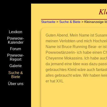
Kl
Startseite
>
Suche & Biete
> Kleinanzeige l
Lexikon
Guten Abend. Mein Name ist Susanne
Powwow-
meinen Verlobten und mich Hochzeit
Kalender
Name ist Bruce Running Bear- er is
Forum
Powwowtänzerin- ich habe einen Ch
Powwow-
Cheyenne Mokassins. Ich habe auch 
Report
da jemand eine Idee was dazu passt a
Galerie
gebrauchtes Kleid wäre auch fantast
Suche &
alles gebraucht wäre. Wir haben ke
Biete
er hat XXL
Über uns