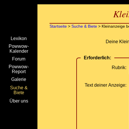
Klei
Startseite
>
Suche & Biete
> Kleinanzeige b
Lexikon
Deine Klein
Powwow-
Kalender
Erforderlich:
Forum
Powwow-
Rubrik:
Report
Galerie
Text deiner Anzeige:
Suche &
Biete
Über uns