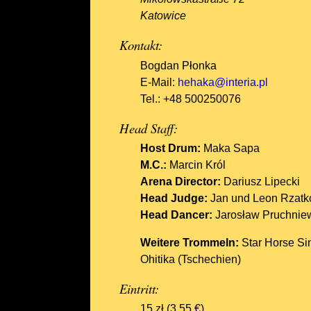
Katowice
Kontakt:
Bogdan Płonka
E-Mail:
hehaka@interia.pl
Tel.: +48 500250076
Head Staff:
Host Drum:
Maka Sapa
M.C.:
Marcin Król
Arena Director:
Dariusz Lipecki
Head Judge:
Jan und Leon Rzatk
Head Dancer:
Jarosław Pruchniew
Weitere Trommeln:
Star Horse Si
Ohitika (Tschechien)
Eintritt:
15 zł (3,55 €)