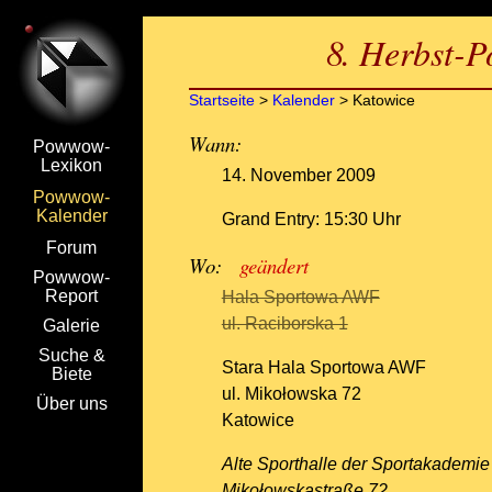
8. Herbst-
Startseite
>
Kalender
> Katowice
Wann:
Powwow-
Lexikon
14. November 2009
Powwow-
Kalender
Grand Entry: 15:30 Uhr
Forum
Wo:
geändert
Powwow-
Report
Hala Sportowa AWF
ul. Raciborska 1
Galerie
Suche &
Stara Hala Sportowa AWF
Biete
ul. Mikołowska 72
Über uns
Katowice
Alte Sporthalle der Sportakademie
Mikołowskastraße 72