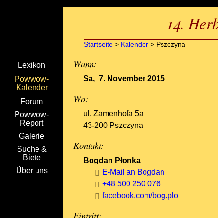
14. Her
Startseite
>
Kalender
> Pszczyna
Wann:
Lexikon
Sa, 7. November 2015
Powwow-
Kalender
Wo:
Forum
ul. Zamenhofa 5a
Powwow-
Report
43-200 Pszczyna
Galerie
Kontakt:
Suche &
Biete
Bogdan Płonka
Über uns
E-Mail an Bogdan
+48 500 250 076
facebook.com/bog.plo
Eintritt: