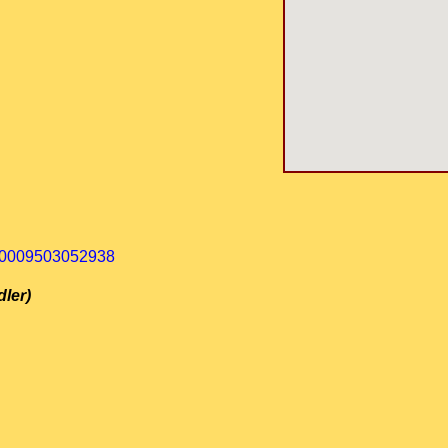
100009503052938
dler)