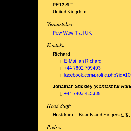
PE12 8LT
United Kingdom
Veranstalter:
Pow Wow Trail UK
Kontakt:
Richard
E-Mail an Richard
+44 7802 709403
facebook.com/profile.php?id=
Jonathan Stickley
(Kontakt für Hän
+44 7403 415338
Head Staff:
Hostdrum:
Bear Island Singers
(
UK
)
Preise: