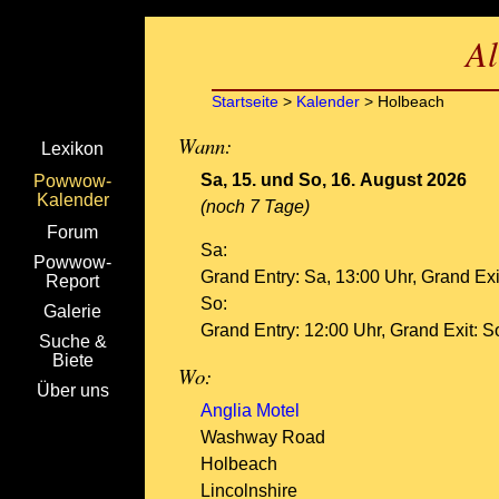
Al
Startseite
>
Kalender
> Holbeach
Wann:
Lexikon
Sa, 15.
und
So, 16. August 2026
Powwow-
Kalender
(
noch 7 Tage
)
Forum
Sa:
Powwow-
Grand Entry:
Sa, 13:00 Uhr
, Grand Exi
Report
So:
Galerie
Grand Entry: 12:00 Uhr, Grand Exit:
S
Suche &
Biete
Wo:
Über uns
Anglia Motel
Washway Road
Holbeach
Lincolnshire