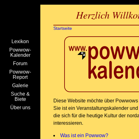
Herzlich Will
Startseite
Lexikon
Powwow-
Kalender
Forum
Powwow-
Report
Galerie
Suche &
Biete
Diese Website möchte über Powwows i
Über uns
Sie ist ein Veranstaltungskalender und e
die sich für die heutige Kultur der nor
interessieren.
Was ist ein Powwow?