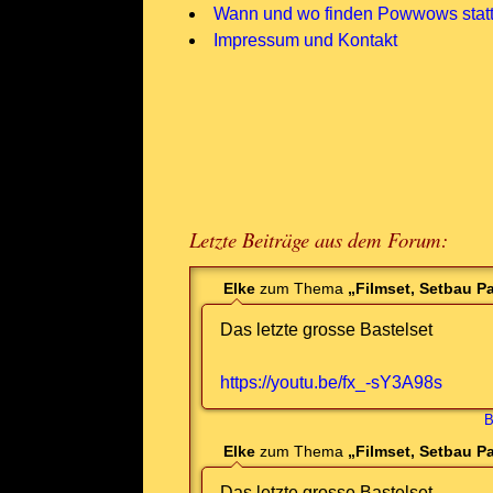
Wann und wo finden Powwows stat
Impressum und Kontakt
Letzte Beiträge aus dem Forum:
Elke
zum Thema
„Filmset, Setbau P
Das letzte grosse Bastelset
https://youtu.be/fx_-sY3A98s
B
Elke
zum Thema
„Filmset, Setbau P
Das letzte grosse Bastelset