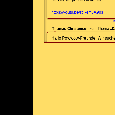
https://youtu.be/fx_-sY3A98s
B
Thomas Christensen
zum Thema
„D
Hallo Powwow-Freunde! Wir such
eine Trommelgruppe, die nächste
Schweden kommen möchte. Die Ver
zwei Tage. Bei Interesse …
B
Elke
zum Thema
„Regalia Tips“
Was gehört eigentlich zu einer
Chicken Dance Regalia
Hab da mal gebastelt:
https://youtu.be/kUpPSciwFVg
B