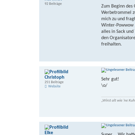
92 Beiträge
Zum Beginn des 
Werbetrommel zu 
mich zu und fragt
Winter-Powwow 20
alles in Sack und
den Organisatore
freihalten.
Christoph
Sehr gut!
251 Beiträge
\o/
Website
„Wirst alt wie ’ne K
Elke
Super.... Wir ha