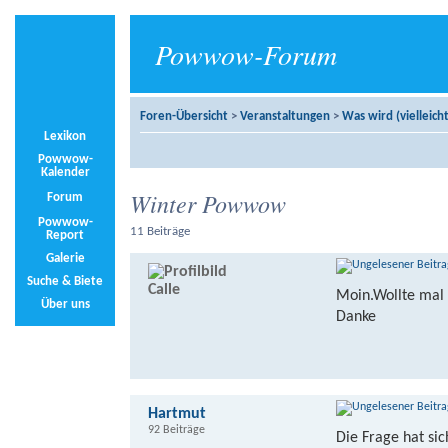
Powwow-Forum
Foren-Übersicht
>
Veranstaltungen
>
Was wird (vielleicht
Lexikon
Powwow-
Kalender
Winter Powwow
Forum
Powwow-
11 Beiträge
Report
Galerie
Suche & Biete
Calle
Moin.Wollte mal 
Über uns
Danke
Hartmut
92 Beiträge
Die Frage hat sic