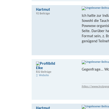
Hartmut
92 Beiträge
Ich hatte zur In
Sowohl die Tauch
Powwow organisie
Seite. Darüber h
Format sein, z. 
genügend Teilne
Elke
Gegenfrage... Wo
832 Beiträge
Website
https://www.instagr
Hartmut