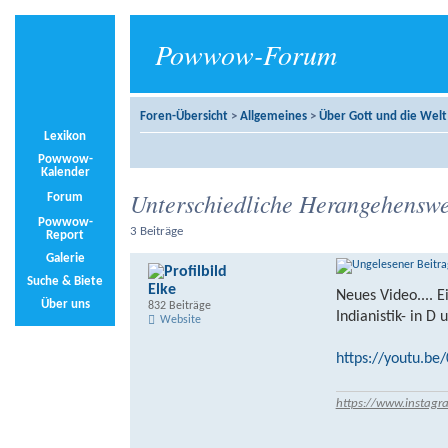
Powwow-Forum
Foren-Übersicht
>
Allgemeines
>
Über Gott und die Welt
Lexikon
Powwow-
Kalender
Unterschiedliche Herangehenswe
Forum
Powwow-
3 Beiträge
Report
Galerie
Suche & Biete
Elke
Neues Video.... 
Über uns
832 Beiträge
Indianistik- in D
Website
https://youtu.b
https://www.instagr