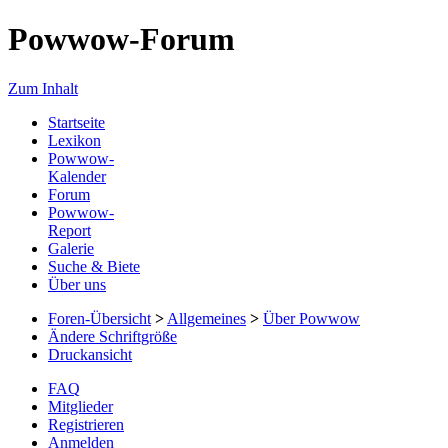
Powwow-Forum
Zum Inhalt
Startseite
Lexikon
Powwow-
Kalender
Forum
Powwow-
Report
Galerie
Suche & Biete
Über uns
Foren-Übersicht
>
Allgemeines
>
Über Powwow
Ändere Schriftgröße
Druckansicht
FAQ
Mitglieder
Registrieren
Anmelden