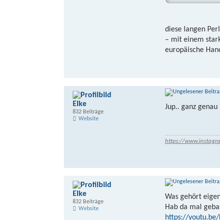
diese langen Per
– mit einem star
europäische Hand
Elke
Jup.. ganz genau
832 Beiträge
Website
https://www.instagr
Elke
Was gehört eigen
832 Beiträge
Hab da mal gebas
Website
https://youtu.be