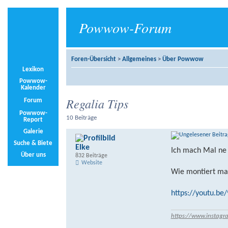
Powwow-Forum
Foren-Übersicht
>
Allgemeines
>
Über Powwow
Lexikon
Powwow-
Kalender
Regalia Tips
Forum
Powwow-
10 Beiträge
Report
Galerie
Suche & Biete
Elke
Ich mach Mal ne
Über uns
832 Beiträge
Website
Wie montiert ma
https://youtu.be
https://www.instagr