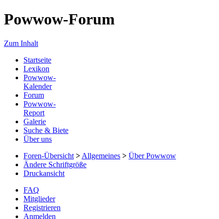
Powwow-Forum
Zum Inhalt
Startseite
Lexikon
Powwow-
Kalender
Forum
Powwow-
Report
Galerie
Suche & Biete
Über uns
Foren-Übersicht
>
Allgemeines
>
Über Powwow
Ändere Schriftgröße
Druckansicht
FAQ
Mitglieder
Registrieren
Anmelden