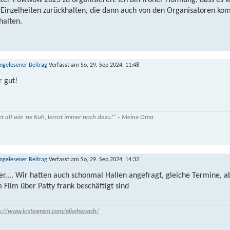
ter-Powwow 2025 zu organisieren. Ich bin froher Hoffnung, dass es kl
 Einzelheiten zurückhalten, die dann auch von den Organisatoren ko
halten.
Verfasst am So, 29. Sep 2024, 11:48
r gut!
st alt wie ’ne Kuh, lernst immer noch dazu!“ – Meine Oma
Verfasst am So, 29. Sep 2024, 14:32
er.... Wir hatten auch schonmal Hallen angefragt, gleiche Termine, a
 Film über Patty frank beschäftigt sind
s://www.instagram.com/elkehepach/