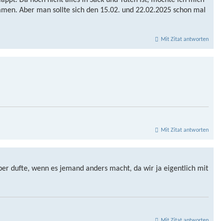
appt. Da noch nicht alles in Sack und Tüten ist, möchte ich mich
mmen. Aber man sollte sich den 15.02. und 22.02.2025 schon mal
Mit Zitat antworten
Mit Zitat antworten
ber dufte, wenn es jemand anders macht, da wir ja eigentlich mit
Mit Zitat antworten