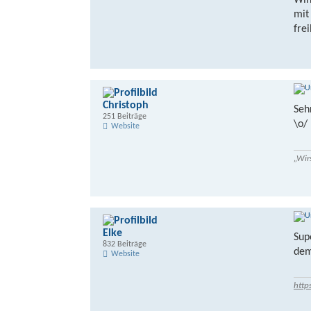
Win
mit
frei
Christoph
Seh
251 Beiträge
\o/
Website
„Wir
Elke
Sup
832 Beiträge
dem
Website
http