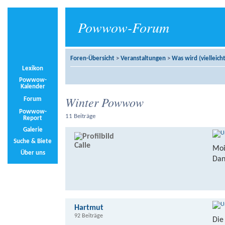
Powwow-Forum
Foren-Übersicht
>
Veranstaltungen
>
Was wird (vielleicht
Lexikon
Powwow-
Kalender
Winter Powwow
Forum
Powwow-
11 Beiträge
Report
Galerie
Suche & Biete
Calle
Moi
Über uns
Dan
Hartmut
92 Beiträge
Die