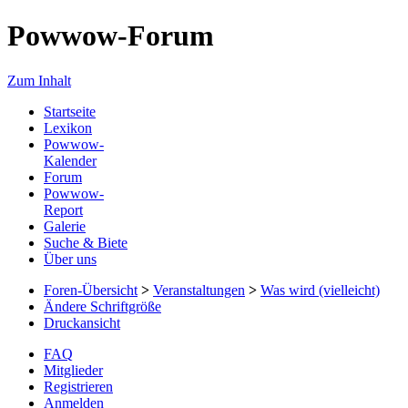
Powwow-Forum
Zum Inhalt
Startseite
Lexikon
Powwow-
Kalender
Forum
Powwow-
Report
Galerie
Suche & Biete
Über uns
Foren-Übersicht
>
Veranstaltungen
>
Was wird (vielleicht)
Ändere Schriftgröße
Druckansicht
FAQ
Mitglieder
Registrieren
Anmelden