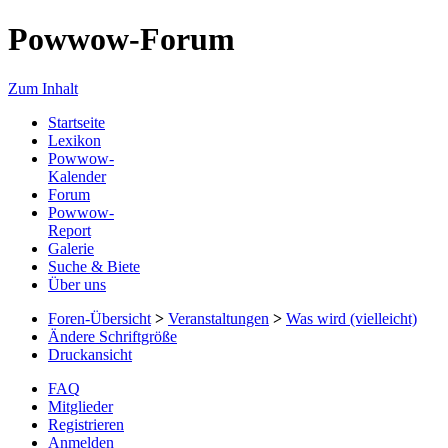
Powwow-Forum
Zum Inhalt
Startseite
Lexikon
Powwow-
Kalender
Forum
Powwow-
Report
Galerie
Suche & Biete
Über uns
Foren-Übersicht
>
Veranstaltungen
>
Was wird (vielleicht)
Ändere Schriftgröße
Druckansicht
FAQ
Mitglieder
Registrieren
Anmelden