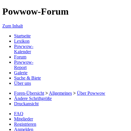
Powwow-Forum
Zum Inhalt
Startseite
Lexikon
Powwow-
Kalender
Forum
Powwow-
Report
Galerie
Suche & Biete
Über uns
Foren-Übersicht
>
Allgemeines
>
Über Powwow
Ändere Schriftgröße
Druckansicht
FAQ
Mitglieder
Registrieren
Anmelden