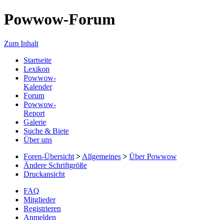
Powwow-Forum
Zum Inhalt
Startseite
Lexikon
Powwow-
Kalender
Forum
Powwow-
Report
Galerie
Suche & Biete
Über uns
Foren-Übersicht
>
Allgemeines
>
Über Powwow
Ändere Schriftgröße
Druckansicht
FAQ
Mitglieder
Registrieren
Anmelden