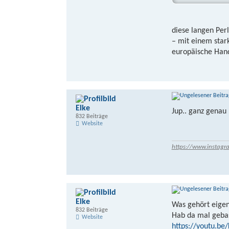
diese langen Per
– mit einem star
europäische Hand
Elke
Jup.. ganz genau
832 Beiträge
Website
https://www.instagr
Elke
Was gehört eigen
832 Beiträge
Hab da mal gebas
Website
https://youtu.be