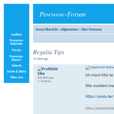
Powwow-Forum
Foren-Übersicht
>
Allgemeines
>
Über Powwow
Lexikon
Powwow-
Kalender
Regalia Tips
Forum
Powwow-
10 Beiträge
Report
Galerie
Suche & Biete
Elke
Ich mach Mal ne
Über uns
832 Beiträge
Website
Wie montiert ma
https://youtu.be
https://www.instagr