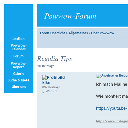
Powwow-Forum
Foren-Übersicht
>
Allgemeines
>
Über Powwow
Lexikon
Powwow-
Kalender
Regalia Tips
Forum
Powwow-
10 Beiträge
Report
Galerie
Suche & Biete
Elke
Ich mach Mal ne
Über uns
832 Beiträge
Website
Wie montiert ma
https://youtu.be
https://www.instagr