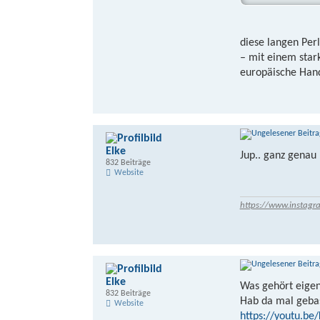
diese langen Per
– mit einem star
europäische Hand
Elke
Jup.. ganz genau
832 Beiträge
Website
https://www.instagr
Elke
Was gehört eigen
832 Beiträge
Hab da mal gebas
Website
https://youtu.be