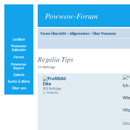
Powwow-Forum
Foren-Übersicht
>
Allgemeines
>
Über Powwow
Lexikon
Powwow-
Kalender
Regalia Tips
Forum
Powwow-
10 Beiträge
Report
Galerie
Suche & Biete
Elke
Ich
Über uns
832 Beiträge
Website
Wie
htt
http