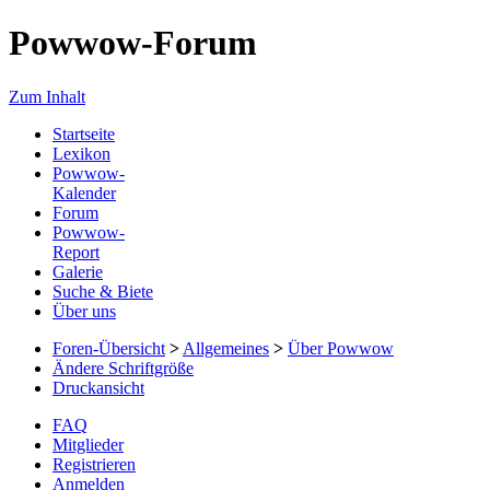
Powwow-Forum
Zum Inhalt
Startseite
Lexikon
Powwow-
Kalender
Forum
Powwow-
Report
Galerie
Suche & Biete
Über uns
Foren-Übersicht
>
Allgemeines
>
Über Powwow
Ändere Schriftgröße
Druckansicht
FAQ
Mitglieder
Registrieren
Anmelden