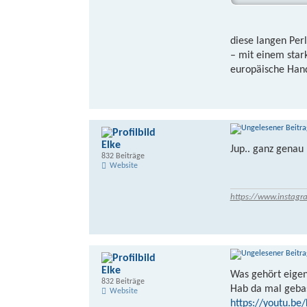
diese langen Per
– mit einem star
europäische Hand
Elke
Jup.. ganz genau
832 Beiträge
Website
https://www.instagr
Elke
Was gehört eigen
832 Beiträge
Hab da mal gebas
Website
https://youtu.be