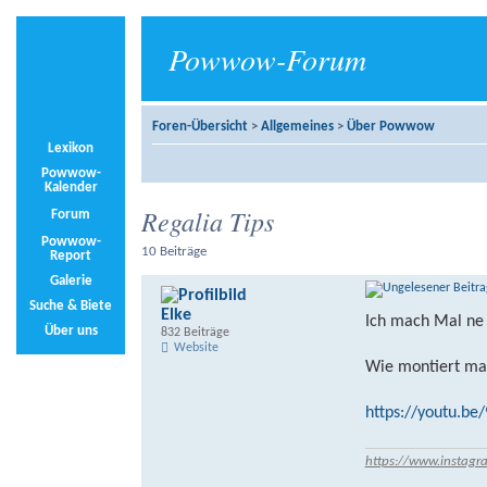
Powwow-Forum
Foren-Übersicht
>
Allgemeines
>
Über Powwow
Lexikon
Powwow-
Kalender
Regalia Tips
Forum
Powwow-
10 Beiträge
Report
Galerie
Suche & Biete
Elke
Ich mach Mal ne
Über uns
832 Beiträge
Website
Wie montiert ma
https://youtu.be
https://www.instagr