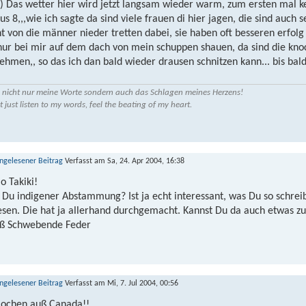
Das wetter hier wird jetzt langsam wieder warm, zum ersten mal ke
us 8,,,wie ich sagte da sind viele frauen di hier jagen, die sind auch 
ht von die männer nieder tretten dabei, sie haben oft besseren erfolg
nur bei mir auf dem dach von mein schuppen shauen, da sind die knoch
ehmen,, so das ich dan bald wieder drausen schnitzen kann... bis bald 
 nicht nur meine Worte sondern auch das Schlagen meines Herzens!
t just listen to my words, feel the beating of my heart.
Verfasst am Sa, 24. Apr 2004, 16:38
o Takiki!
t Du indigener Abstammung? Ist ja echt interessant, was Du so schr
esen. Die hat ja allerhand durchgemacht. Kannst Du da auch etwas zu
ß Schwebende Feder
Verfasst am Mi, 7. Jul 2004, 00:56
lochen auß Canada!!