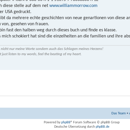
h diese stelle auf dem net
www.williammorrow.com
der USA gedruckt.
gibt da mehrere echte geschichten von neue genartionen von diese art
u von, gesehen von frauen.
 bin fast den halben weg durch dieses buch und finde es klasse.
 mich schokiert hat sind die einzelheiten an die familien und ihre 
 nicht nur meine Worte sondern auch das Schlagen meines Herzens!
t just listen to my words, feel the beating of my heart.
Das Team
•
Powered by
phpBB
® Forum Software © phpBB Group
Deutsche Übersetzung durch
phpBB.de