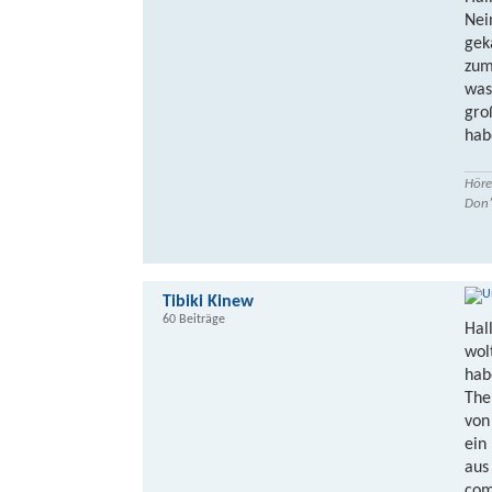
Nei
gek
zum
was
gro
hab
Höre
Don’
Tibiki Kinew
60 Beiträge
Hal
wol
hab
The
von
ein
aus
com