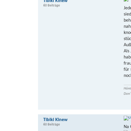
Tibiki Kinew
60 Beiträge
Jed
sie
beh
nah
kno
stü
Auß
Als
hab
fra
für
noc
Höre
Don’
Tibiki Kinew
60 Beiträge
Na 