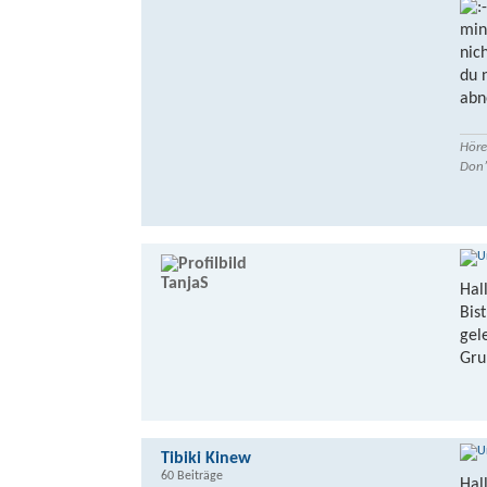
min
nic
du 
abn
Höre
Don’
TanjaS
Hall
Bis
gel
Gru
Tibiki Kinew
60 Beiträge
Hal