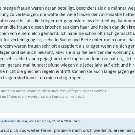
e menge frauen waren daran beteiligt, besonders als die männer weg 
dlung zu verteidigen, die waffe die viele frauen der Anishnaabe hatt
alten wurde,, als die krieger der gegensiete ins die siedlung kammen
men die frauen diesen knochen aus dem haar und haben dan den kre
chen von einem elch gemacht. Ich habe sie schon oft nach gemacht und
ck für verteidigung ist,, sehe in Suche und Biete unter mein name, da
erdem waren frauen sehr oft akzeptiert als krieger wenn sie sich ge
 Jäger sind sie auch bekannt, aber sie sind die besitzer der wohnung
en sehr viele frauen gejagt um ihre truppe am leben zu halten,,, Ich
uen, gerade mal hundert pfund wiegen die jedes jahr auf elch und 
 sie nicht die gleichen regeln eintrifft können sie auch länger jagen 
h fragen sind kannst du mich ruhig fragen,,
 nicht nur meine Worte sondern auch das Schlagen meines Herzens!
t just listen to my words, feel the beating of my heart.
Verfasst am Fr, 26. Mär 2004, 14:50
Grüß dich aus weiter ferne, porbiere mich doch wieder zu erreichen,,