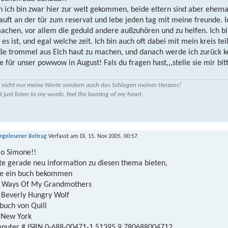
n ich bin zwar hier zur welt gekommen, beide eltern sind aber ehemahl
auft an der tür zum reservat und lebe jeden tag mit meine freunde. I
achen, vor allem die geduld andere außzuhören und zu helfen. Ich bin
 es ist, und egal welche zeit. Ich bin auch oft dabei mit mein kreis t
ße trommel aus Elch haut zu machen, und danach werde ich zurück ke
e für unser powwow in August! Fals du fragen hast,,,stelle sie mir bit
 nicht nur meine Worte sondern auch das Schlagen meines Herzens!
t just listen to my words, feel the beating of my heart.
Verfasst am Di, 15. Nov 2005, 00:57
lo Simone!!
te gerade neu information zu diesen thema bieten,
e ein buch bekommen
 Ways Of My Grandmothers
 Beverly Hungry Wolf
 buch von Quill
 New York
puter # ISBN 0-688-00471-1 51395 9 780688004712