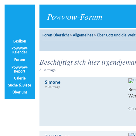
Powwow-Forum
Foren-Übersicht
>
Allgemeines
>
Über Gott und die Welt
Lexikon
Powwow-
Kalender
Beschäftigt sich hier irgendjema
Forum
Powwow-
6 Beiträge
Report
Galerie
Simone
Suche & Biete
2 Beiträge
Bes
Über uns
Wer
Grü