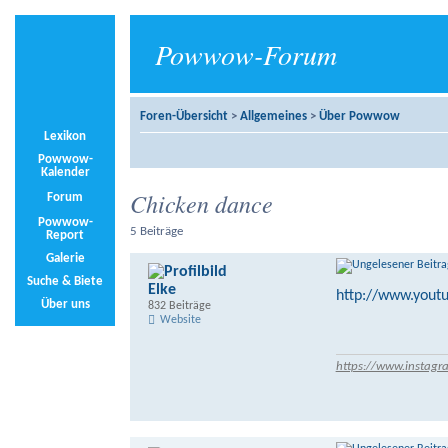
Powwow-Forum
Foren-Übersicht
>
Allgemeines
>
Über Powwow
Lexikon
Powwow-
Kalender
Chicken dance
Forum
Powwow-
5 Beiträge
Report
Galerie
Suche & Biete
Elke
http://www.yout
Über uns
832 Beiträge
Website
https://www.instagr