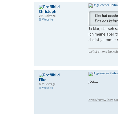
Christoph
Elke hat gesch
251 Beiträge
Website
Das das keine 
Ja klar, das seh se
Ich meine aber t
das ist ja immer
„Wirst alt wie ’ne K
Elke
jou....
832 Beiträge
Website
https://www.instagr