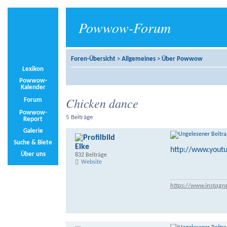
Powwow-Forum
Foren-Übersicht
>
Allgemeines
>
Über Powwow
Lexikon
Powwow-
Kalender
Chicken dance
Forum
Powwow-
5 Beiträge
Report
Galerie
Suche & Biete
Elke
http://www.yout
Über uns
832 Beiträge
Website
https://www.instagr