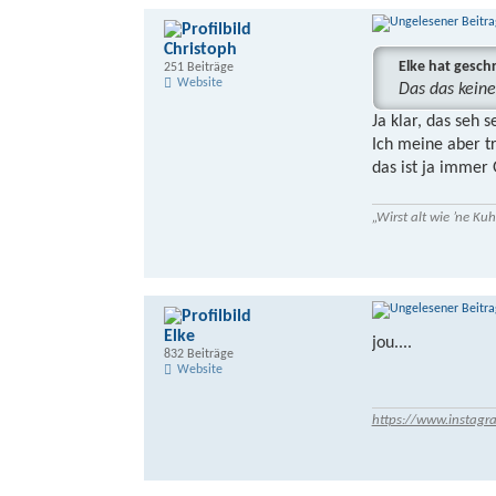
Christoph
Elke hat gesch
251 Beiträge
Website
Das das keine 
Ja klar, das seh se
Ich meine aber t
das ist ja immer
„Wirst alt wie ’ne K
Elke
jou....
832 Beiträge
Website
https://www.instagr