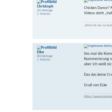
Christoph
Chicken Dance? Na
251 Beiträge
Videos steht „In
Website
„Wirst alt wie ’ne K
Elke
lies mal die Kome
832 Beiträge
Nummerierung nic
Website
aber ich weiß nic
Das das keine Cro
Gruß von ELke
https://www.instagr