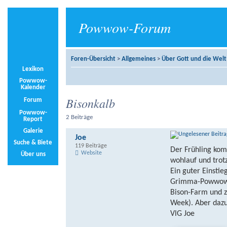
Powwow-Forum
Foren-Übersicht
>
Allgemeines
>
Über Gott und die Welt
Lexikon
Powwow-
Kalender
Bisonkalb
Forum
Powwow-
2 Beiträge
Report
Galerie
Joe
Suche & Biete
119 Beiträge
Der Frühling kom
Website
Über uns
wohlauf und trotz
Ein guter Einstie
Grimma-Powwow 
Bison-Farm und z
Week). Aber dazu
VlG Joe