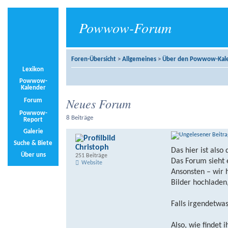
Powwow-Forum
Foren-Übersicht
>
Allgemeines
>
Über den Powwow-Kal
Lexikon
Powwow-
Kalender
Neues Forum
Forum
Powwow-
8 Beiträge
Report
Galerie
Suche & Biete
Christoph
Das hier ist als
Über uns
251 Beiträge
Das Forum sieht 
Website
Ansonsten – wir 
Bilder hochladen
Falls irgendetwas
Also, wie findet i