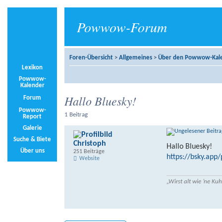
Powwow-Forum
Foren-Übersicht
>
Allgemeines
>
Über den Powwow-Kal
Lexikon
Powwow-
Kalender
Hallo Bluesky!
Forum
Powwow-
1 Beitrag
Report
Galerie
Suche & Biete
Christoph
Hallo Bluesky!
Über uns
251 Beiträge
https://bsky.app
Website
„Wirst alt wie ’ne K