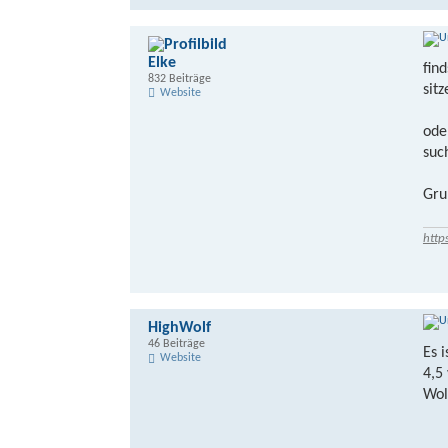
Elke
find
832 Beiträge
sit
Website
ode
such
Gru
http
HighWolf
46 Beiträge
Es 
Website
4,5
Wol