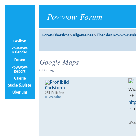
Powwow-Forum
Foren-Übersicht
>
Allgemeines
>
Über den Powwow-Kal
Lexikon
Powwow-
Kalender
Google Maps
Forum
Powwow-
8 Beiträge
Report
Galerie
Suche & Biete
Christoph
Wie
Über uns
251 Beiträge
Ich
Website
htt
Ist
„Wir