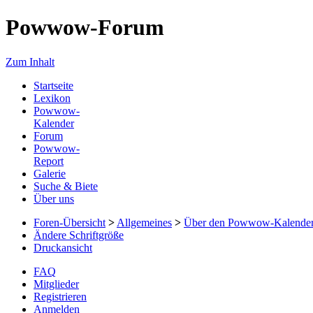
Powwow-Forum
Zum Inhalt
Startseite
Lexikon
Powwow-
Kalender
Forum
Powwow-
Report
Galerie
Suche & Biete
Über uns
Foren-Übersicht
>
Allgemeines
>
Über den Powwow-Kalende
Ändere Schriftgröße
Druckansicht
FAQ
Mitglieder
Registrieren
Anmelden