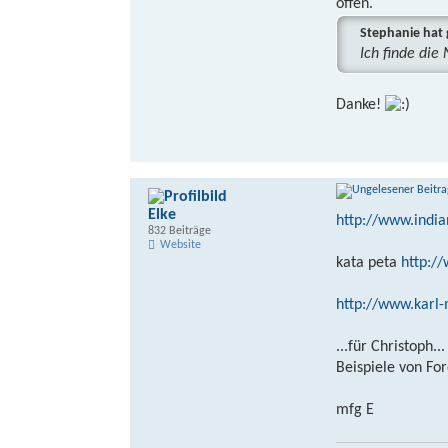
offen.
Stephanie hat 
Ich finde di
Danke!
Elke
http://www.indi
832 Beiträge
Website
kata peta
http:/
http://www.karl-m
...für Christoph...
Beispiele von Fo
mfg E