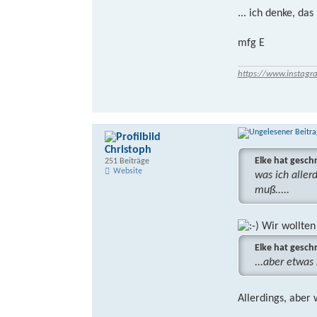
... ich denke, da
mfg E
https://www.instagr
Christoph
Elke hat gesch
251 Beiträge
Website
was ich aller
muß.....
Wir wollten e
Elke hat gesch
...aber etwas
Allerdings, aber