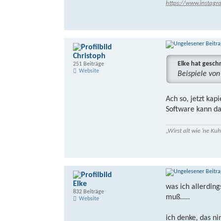
https://www.instagr
Christoph
Elke hat gesch
251 Beiträge
Website
Beispiele von
Ach so, jetzt ka
Software kann d
„Wirst alt wie ’ne K
Elke
was ich allerding
832 Beiträge
muß.....
Website
ich denke, das n