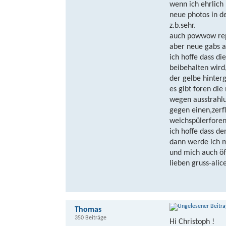
wenn ich ehrlich 
neue photos in d
z.b.sehr.
auch powwow repo
aber neue gabs au
ich hoffe dass d
beibehalten wird
der gelbe hinterg
es gibt foren die
wegen ausstrahlu
gegen einen,zerfle
weichspülerforen
ich hoffe dass d
dann werde ich mi
und mich auch öff
lieben gruss-alic
Thomas
350 Beiträge
Hi Christoph !