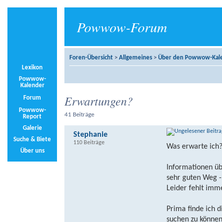
Powwow-Forum
Foren-Übersicht
>
Allgemeines
>
Über den Powwow-Kal
Lexikon
Powwow-
Kalender
Erwartungen?
Forum
Powwow-
41 Beiträge
Report
Galerie
Stephanie
Suche & Biete
110 Beiträge
Was erwarte ich?
Über uns
Informationen üb
sehr guten Weg -
Leider fehlt imm
Prima finde ich 
suchen zu können