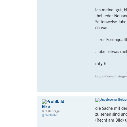
ich meine, gut, hi
-bei jeder Neuan
Seitenweise Jube
da war....
---zur Forenqualit
...aber etwas me
mfg E
https://www.instagr
Elke
die Sache mit den
832 Beiträge
zu sehen sind und
Website
(Recht am Bild) u