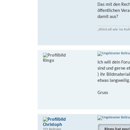
Das mit den Rech
öffentlichen Vera
damit aus?
„Wirst alt wie ’ne K
Ringo
Ich will dein For
sind und gerne e
) ihr Bildmateria
etwas langweilig
Gruss
Christoph
Ringo hat gesc
251 Beiträge