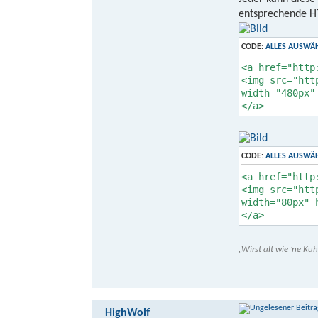
entsprechende HT
CODE:
ALLES AUSWÄ
<a href="http
<img src="htt
width="480px"
</a>
CODE:
ALLES AUSWÄ
<a href="http
<img src="htt
width="80px" 
</a>
„Wirst alt wie ’ne K
HighWolf