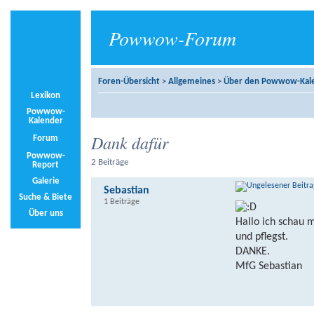
Powwow-Forum
Foren-Übersicht
>
Allgemeines
>
Über den Powwow-Kal
Lexikon
Powwow-
Kalender
Dank dafür
Forum
Powwow-
2 Beiträge
Report
Galerie
Sebastian
Suche & Biete
1 Beiträge
Über uns
Hallo ich schau m
und pflegst.
DANKE.
MfG Sebastian