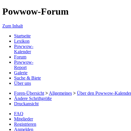
Powwow-Forum
Zum Inhalt
Startseite
Lexikon
Powwow-
Kalender
Forum
Powwow-
Report
Galerie
Suche & Biete
Über uns
Foren-Übersicht
>
Allgemeines
>
Über den Powwow-Kalende
Ändere Schriftgröße
Druckansicht
FAQ
Mitglieder
Registrieren
Anmelden