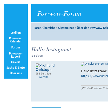
Powwow-Forum
Foren-Übersicht
>
Allgemeines
>
Über den Powwow-Kal
Lexikon
Powwow-
Kalender
Hallo Instagram!
Forum
Powwow-
1 Beitrag
Report
Galerie
Suche & Biete
Christoph
Hallo Instagram!
Über uns
251 Beiträge
https://www.in
Website
„Wirst alt wie ’ne K