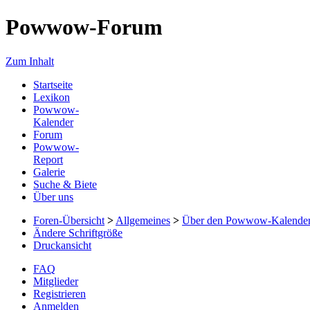
Powwow-Forum
Zum Inhalt
Startseite
Lexikon
Powwow-
Kalender
Forum
Powwow-
Report
Galerie
Suche & Biete
Über uns
Foren-Übersicht
>
Allgemeines
>
Über den Powwow-Kalende
Ändere Schriftgröße
Druckansicht
FAQ
Mitglieder
Registrieren
Anmelden