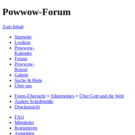
Powwow-Forum
Zum Inhalt
Startseite
Lexikon
Powwow-
Kalender
Forum
Powwow-
Report
Galerie
Suche & Biete
Über uns
Foren-Übersicht
>
Allgemeines
>
Über Gott und die Welt
Ändere Schriftgröße
Druckansicht
FAQ
Mitglieder
Registrieren
Anmelden