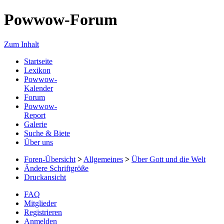
Powwow-Forum
Zum Inhalt
Startseite
Lexikon
Powwow-
Kalender
Forum
Powwow-
Report
Galerie
Suche & Biete
Über uns
Foren-Übersicht
>
Allgemeines
>
Über Gott und die Welt
Ändere Schriftgröße
Druckansicht
FAQ
Mitglieder
Registrieren
Anmelden