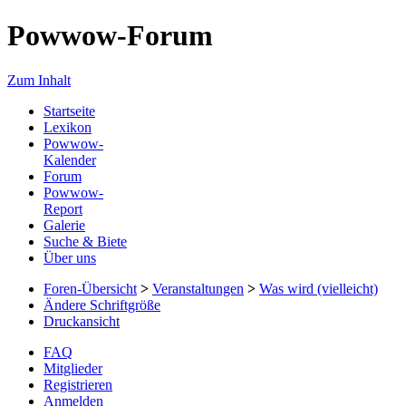
Powwow-Forum
Zum Inhalt
Startseite
Lexikon
Powwow-
Kalender
Forum
Powwow-
Report
Galerie
Suche & Biete
Über uns
Foren-Übersicht
>
Veranstaltungen
>
Was wird (vielleicht)
Ändere Schriftgröße
Druckansicht
FAQ
Mitglieder
Registrieren
Anmelden