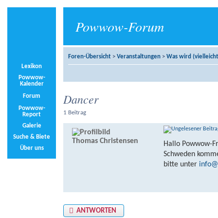
Powwow-Forum
Foren-Übersicht
>
Veranstaltungen
>
Was wird (vielleicht
Lexikon
Powwow-
Kalender
Dancer
Forum
Powwow-
1 Beitrag
Report
Galerie
Suche & Biete
Thomas Christensen
Hallo Powwow-Fr
Über uns
Schweden kommen 
bitte unter
info@
ANTWORTEN