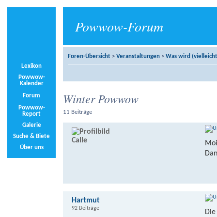
Powwow-Forum
Foren-Übersicht
>
Veranstaltungen
>
Was wird (vielleicht
Lexikon
Powwow-
Kalender
Winter Powwow
Forum
Powwow-
11 Beiträge
Report
Galerie
Suche & Biete
Calle
Moi
Über uns
Dan
Hartmut
92 Beiträge
Die