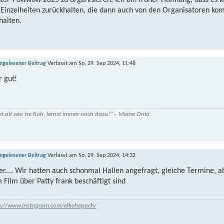
ter-Powwow 2025 zu organisieren. Ich bin froher Hoffnung, dass es kl
 Einzelheiten zurückhalten, die dann auch von den Organisatoren ko
halten.
Verfasst am So, 29. Sep 2024, 11:48
r gut!
st alt wie ’ne Kuh, lernst immer noch dazu!“ – Meine Oma
Verfasst am So, 29. Sep 2024, 14:32
er.... Wir hatten auch schonmal Hallen angefragt, gleiche Termine, a
 Film über Patty frank beschäftigt sind
s://www.instagram.com/elkehepach/