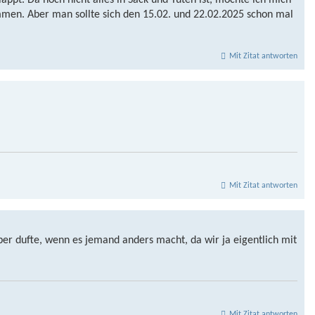
appt. Da noch nicht alles in Sack und Tüten ist, möchte ich mich
mmen. Aber man sollte sich den 15.02. und 22.02.2025 schon mal
Mit Zitat antworten
Mit Zitat antworten
ber dufte, wenn es jemand anders macht, da wir ja eigentlich mit
Mit Zitat antworten