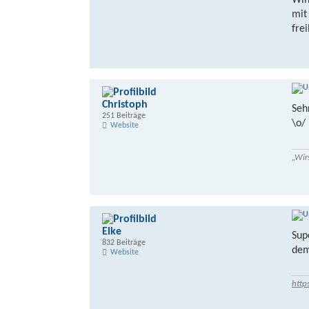
Win
mit
frei
Christoph
Seh
251 Beiträge
\o/
Website
„Wir
Elke
Sup
832 Beiträge
dem
Website
http