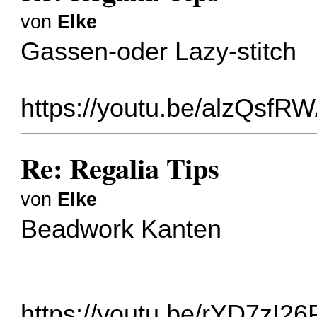
von
Elke
Gassen-oder Lazy-stitch
https://youtu.be/alzQs
Re: Regalia Tips
von
Elke
Beadwork Kanten
https://youtu.be/rYD7zI2