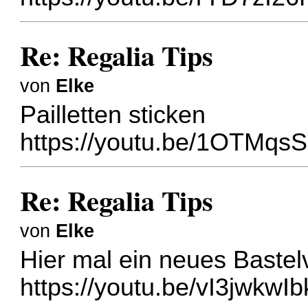
Re: Regalia Tips
von
Elke
Pailletten sticken
https://youtu.be/1OTMqs
Re: Regalia Tips
von
Elke
Hier mal ein neues Bastel
https://youtu.be/vI3jwkwIb