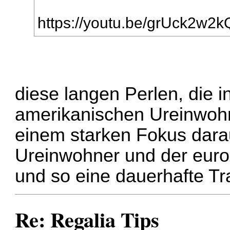
https://youtu.be/grUck2w2k
diese langen Perlen, die i
amerikanischen Ureinwoh
einem starken Fokus darau
Ureinwohner und der euro
und so eine dauerhafte Tr
Re: Regalia Tips