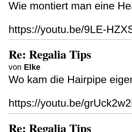
Wie montiert man eine H
https://youtu.be/9LE-HZX
Re: Regalia Tips
von
Elke
Wo kam die Hairpipe eigen
https://youtu.be/grUck2w
Re: Regalia Tips