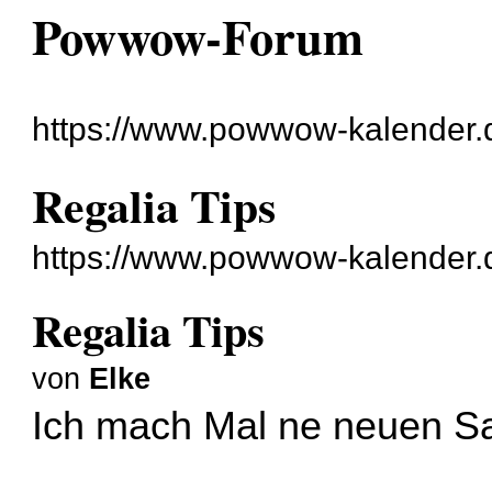
Powwow-Forum
https://www.powwow-kalender.
Regalia Tips
https://www.powwow-kalender.
Regalia Tips
von
Elke
Ich mach Mal ne neuen S