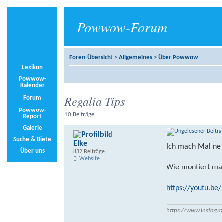
Powwow-Forum
Foren-Übersicht
>
Allgemeines
>
Über Powwow
Lexikon
Powwow-
Kalender
Regalia Tips
Forum
Powwow-
10 Beiträge
Report
Galerie
Suche & Biete
Elke
Ich mach Mal ne
Über uns
832 Beiträge
Website
Wie montiert ma
https://youtu.be
https://www.instagr