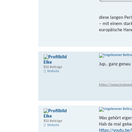
diese langen Per
– mit einem star
europäische Hand
Elke
Jup.. ganz genau
832 Beiträge
Website
https://www.instagr
Elke
Was gehört eigen
832 Beiträge
Hab da mal gebas
Website
https://youtu.be