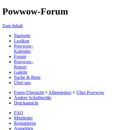
Powwow-Forum
Zum Inhalt
Startseite
Lexikon
Powwow-
Kalender
Forum
Powwow-
Report
Galerie
Suche & Biete
Über uns
Foren-Übersicht
>
Allgemeines
>
Über Powwow
Ändere Schriftgröße
Druckansicht
FAQ
Mitglieder
Registrieren
Anmelden