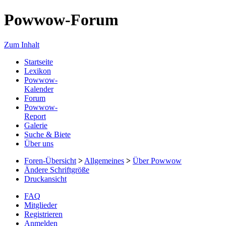
Powwow-Forum
Zum Inhalt
Startseite
Lexikon
Powwow-
Kalender
Forum
Powwow-
Report
Galerie
Suche & Biete
Über uns
Foren-Übersicht
>
Allgemeines
>
Über Powwow
Ändere Schriftgröße
Druckansicht
FAQ
Mitglieder
Registrieren
Anmelden