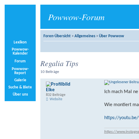
Powwow-Forum
Foren-Übersicht
>
Allgemeines
>
Über Powwow
Lexikon
Powwow-
Kalender
Regalia Tips
Forum
Powwow-
10 Beiträge
Report
Galerie
Suche & Biete
Elke
Ich mach Mal ne
Über uns
832 Beiträge
Website
Wie montiert ma
https://youtu.be
https://www.instagr