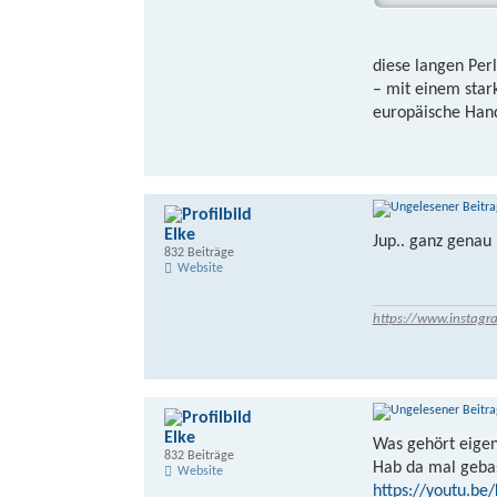
diese langen Per
– mit einem star
europäische Hand
Elke
Jup.. ganz genau
832 Beiträge
Website
https://www.instagr
Elke
Was gehört eigen
832 Beiträge
Hab da mal gebas
Website
https://youtu.be