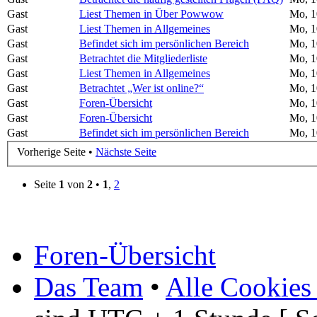
Gast
Liest Themen in Über Powwow
Mo, 1
Gast
Liest Themen in Allgemeines
Mo, 1
Gast
Befindet sich im persönlichen Bereich
Mo, 1
Gast
Betrachtet die Mitgliederliste
Mo, 1
Gast
Liest Themen in Allgemeines
Mo, 1
Gast
Betrachtet „Wer ist online?“
Mo, 1
Gast
Foren-Übersicht
Mo, 1
Gast
Foren-Übersicht
Mo, 1
Gast
Befindet sich im persönlichen Bereich
Mo, 1
Vorherige Seite •
Nächste Seite
Seite
1
von
2
•
1
,
2
Foren-Übersicht
Das Team
•
Alle Cookies