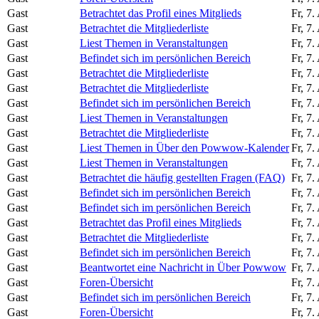
Gast
Betrachtet das Profil eines Mitglieds
Fr, 7
Gast
Betrachtet die Mitgliederliste
Fr, 7
Gast
Liest Themen in Veranstaltungen
Fr, 7
Gast
Befindet sich im persönlichen Bereich
Fr, 7
Gast
Betrachtet die Mitgliederliste
Fr, 7
Gast
Betrachtet die Mitgliederliste
Fr, 7
Gast
Befindet sich im persönlichen Bereich
Fr, 7
Gast
Liest Themen in Veranstaltungen
Fr, 7
Gast
Betrachtet die Mitgliederliste
Fr, 7
Gast
Liest Themen in Über den Powwow-Kalender
Fr, 7
Gast
Liest Themen in Veranstaltungen
Fr, 7
Gast
Betrachtet die häufig gestellten Fragen (FAQ)
Fr, 7
Gast
Befindet sich im persönlichen Bereich
Fr, 7
Gast
Befindet sich im persönlichen Bereich
Fr, 7
Gast
Betrachtet das Profil eines Mitglieds
Fr, 7
Gast
Betrachtet die Mitgliederliste
Fr, 7
Gast
Befindet sich im persönlichen Bereich
Fr, 7
Gast
Beantwortet eine Nachricht in Über Powwow
Fr, 7
Gast
Foren-Übersicht
Fr, 7
Gast
Befindet sich im persönlichen Bereich
Fr, 7
Gast
Foren-Übersicht
Fr, 7