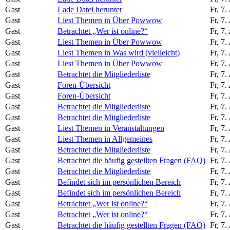
Gast
Lade Datei herunter
Fr, 7
Gast
Liest Themen in Über Powwow
Fr, 7
Gast
Betrachtet „Wer ist online?“
Fr, 7
Gast
Liest Themen in Über Powwow
Fr, 7
Gast
Liest Themen in Was wird (vielleicht)
Fr, 7
Gast
Liest Themen in Über Powwow
Fr, 7
Gast
Betrachtet die Mitgliederliste
Fr, 7
Gast
Foren-Übersicht
Fr, 7
Gast
Foren-Übersicht
Fr, 7
Gast
Betrachtet die Mitgliederliste
Fr, 7
Gast
Betrachtet die Mitgliederliste
Fr, 7
Gast
Liest Themen in Veranstaltungen
Fr, 7
Gast
Liest Themen in Allgemeines
Fr, 7
Gast
Betrachtet die Mitgliederliste
Fr, 7
Gast
Betrachtet die häufig gestellten Fragen (FAQ)
Fr, 7
Gast
Betrachtet die Mitgliederliste
Fr, 7
Gast
Befindet sich im persönlichen Bereich
Fr, 7
Gast
Befindet sich im persönlichen Bereich
Fr, 7
Gast
Betrachtet „Wer ist online?“
Fr, 7
Gast
Betrachtet „Wer ist online?“
Fr, 7
Gast
Betrachtet die häufig gestellten Fragen (FAQ)
Fr, 7