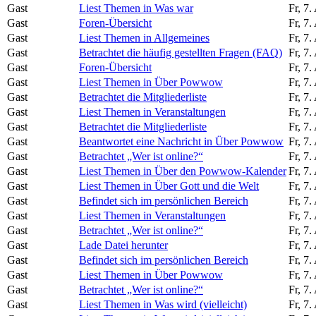
Gast
Liest Themen in Was war
Fr, 7
Gast
Foren-Übersicht
Fr, 7
Gast
Liest Themen in Allgemeines
Fr, 7
Gast
Betrachtet die häufig gestellten Fragen (FAQ)
Fr, 7
Gast
Foren-Übersicht
Fr, 7
Gast
Liest Themen in Über Powwow
Fr, 7
Gast
Betrachtet die Mitgliederliste
Fr, 7
Gast
Liest Themen in Veranstaltungen
Fr, 7
Gast
Betrachtet die Mitgliederliste
Fr, 7
Gast
Beantwortet eine Nachricht in Über Powwow
Fr, 7
Gast
Betrachtet „Wer ist online?“
Fr, 7
Gast
Liest Themen in Über den Powwow-Kalender
Fr, 7
Gast
Liest Themen in Über Gott und die Welt
Fr, 7
Gast
Befindet sich im persönlichen Bereich
Fr, 7
Gast
Liest Themen in Veranstaltungen
Fr, 7
Gast
Betrachtet „Wer ist online?“
Fr, 7
Gast
Lade Datei herunter
Fr, 7
Gast
Befindet sich im persönlichen Bereich
Fr, 7
Gast
Liest Themen in Über Powwow
Fr, 7
Gast
Betrachtet „Wer ist online?“
Fr, 7
Gast
Liest Themen in Was wird (vielleicht)
Fr, 7