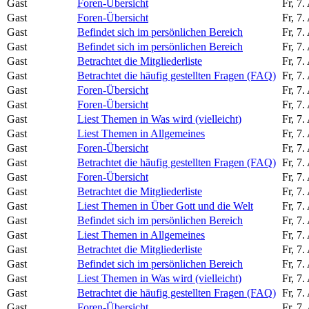
Gast
Foren-Übersicht
Fr, 7
Gast
Foren-Übersicht
Fr, 7
Gast
Befindet sich im persönlichen Bereich
Fr, 7
Gast
Befindet sich im persönlichen Bereich
Fr, 7
Gast
Betrachtet die Mitgliederliste
Fr, 7
Gast
Betrachtet die häufig gestellten Fragen (FAQ)
Fr, 7
Gast
Foren-Übersicht
Fr, 7
Gast
Foren-Übersicht
Fr, 7
Gast
Liest Themen in Was wird (vielleicht)
Fr, 7
Gast
Liest Themen in Allgemeines
Fr, 7
Gast
Foren-Übersicht
Fr, 7
Gast
Betrachtet die häufig gestellten Fragen (FAQ)
Fr, 7
Gast
Foren-Übersicht
Fr, 7
Gast
Betrachtet die Mitgliederliste
Fr, 7
Gast
Liest Themen in Über Gott und die Welt
Fr, 7
Gast
Befindet sich im persönlichen Bereich
Fr, 7
Gast
Liest Themen in Allgemeines
Fr, 7
Gast
Betrachtet die Mitgliederliste
Fr, 7
Gast
Befindet sich im persönlichen Bereich
Fr, 7
Gast
Liest Themen in Was wird (vielleicht)
Fr, 7
Gast
Betrachtet die häufig gestellten Fragen (FAQ)
Fr, 7
Gast
Foren-Übersicht
Fr, 7