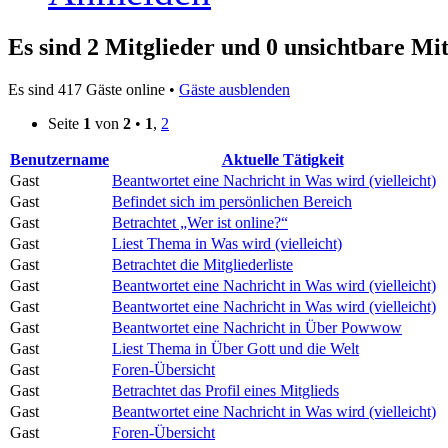
Es sind 2 Mitglieder und 0 unsichtbare Mit
Es sind 417 Gäste online •
Gäste ausblenden
Seite
1
von
2
•
1
,
2
Benutzername
Aktuelle Tätigkeit
Gast
Beantwortet eine Nachricht in Was wird (vielleicht)
Gast
Befindet sich im persönlichen Bereich
Gast
Betrachtet „Wer ist online?“
Gast
Liest Thema in Was wird (vielleicht)
Gast
Betrachtet die Mitgliederliste
Gast
Beantwortet eine Nachricht in Was wird (vielleicht)
Gast
Beantwortet eine Nachricht in Was wird (vielleicht)
Gast
Beantwortet eine Nachricht in Über Powwow
Gast
Liest Thema in Über Gott und die Welt
Gast
Foren-Übersicht
Gast
Betrachtet das Profil eines Mitglieds
Gast
Beantwortet eine Nachricht in Was wird (vielleicht)
Gast
Foren-Übersicht