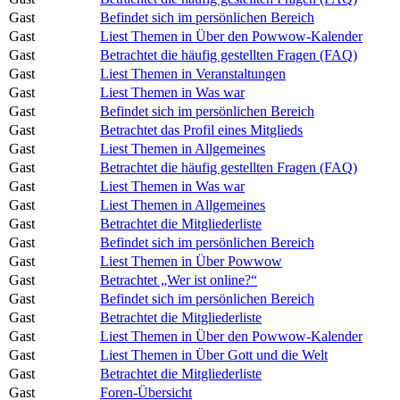
Gast
Befindet sich im persönlichen Bereich
Gast
Liest Themen in Über den Powwow-Kalender
Gast
Betrachtet die häufig gestellten Fragen (FAQ)
Gast
Liest Themen in Veranstaltungen
Gast
Liest Themen in Was war
Gast
Befindet sich im persönlichen Bereich
Gast
Betrachtet das Profil eines Mitglieds
Gast
Liest Themen in Allgemeines
Gast
Betrachtet die häufig gestellten Fragen (FAQ)
Gast
Liest Themen in Was war
Gast
Liest Themen in Allgemeines
Gast
Betrachtet die Mitgliederliste
Gast
Befindet sich im persönlichen Bereich
Gast
Liest Themen in Über Powwow
Gast
Betrachtet „Wer ist online?“
Gast
Befindet sich im persönlichen Bereich
Gast
Betrachtet die Mitgliederliste
Gast
Liest Themen in Über den Powwow-Kalender
Gast
Liest Themen in Über Gott und die Welt
Gast
Betrachtet die Mitgliederliste
Gast
Foren-Übersicht