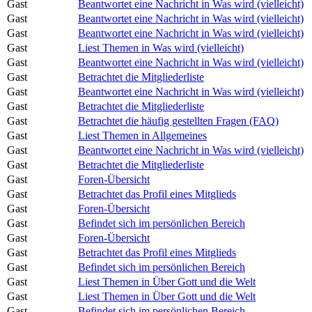
Gast
Beantwortet eine Nachricht in Was wird (vielleicht)
Gast
Beantwortet eine Nachricht in Was wird (vielleicht)
Gast
Beantwortet eine Nachricht in Was wird (vielleicht)
Gast
Liest Themen in Was wird (vielleicht)
Gast
Beantwortet eine Nachricht in Was wird (vielleicht)
Gast
Betrachtet die Mitgliederliste
Gast
Beantwortet eine Nachricht in Was wird (vielleicht)
Gast
Betrachtet die Mitgliederliste
Gast
Betrachtet die häufig gestellten Fragen (FAQ)
Gast
Liest Themen in Allgemeines
Gast
Beantwortet eine Nachricht in Was wird (vielleicht)
Gast
Betrachtet die Mitgliederliste
Gast
Foren-Übersicht
Gast
Betrachtet das Profil eines Mitglieds
Gast
Foren-Übersicht
Gast
Befindet sich im persönlichen Bereich
Gast
Foren-Übersicht
Gast
Betrachtet das Profil eines Mitglieds
Gast
Befindet sich im persönlichen Bereich
Gast
Liest Themen in Über Gott und die Welt
Gast
Liest Themen in Über Gott und die Welt
Gast
Befindet sich im persönlichen Bereich