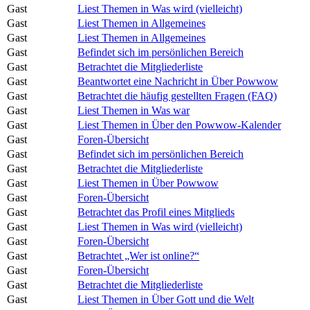
Gast
Liest Themen in Was wird (vielleicht)
Gast
Liest Themen in Allgemeines
Gast
Liest Themen in Allgemeines
Gast
Befindet sich im persönlichen Bereich
Gast
Betrachtet die Mitgliederliste
Gast
Beantwortet eine Nachricht in Über Powwow
Gast
Betrachtet die häufig gestellten Fragen (FAQ)
Gast
Liest Themen in Was war
Gast
Liest Themen in Über den Powwow-Kalender
Gast
Foren-Übersicht
Gast
Befindet sich im persönlichen Bereich
Gast
Betrachtet die Mitgliederliste
Gast
Liest Themen in Über Powwow
Gast
Foren-Übersicht
Gast
Betrachtet das Profil eines Mitglieds
Gast
Liest Themen in Was wird (vielleicht)
Gast
Foren-Übersicht
Gast
Betrachtet „Wer ist online?“
Gast
Foren-Übersicht
Gast
Betrachtet die Mitgliederliste
Gast
Liest Themen in Über Gott und die Welt