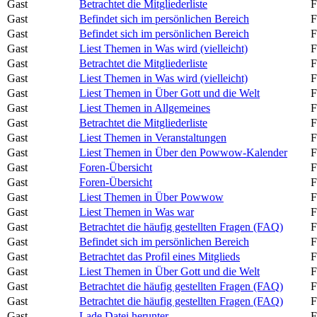
Gast
Betrachtet die Mitgliederliste
F
Gast
Befindet sich im persönlichen Bereich
F
Gast
Befindet sich im persönlichen Bereich
F
Gast
Liest Themen in Was wird (vielleicht)
F
Gast
Betrachtet die Mitgliederliste
F
Gast
Liest Themen in Was wird (vielleicht)
F
Gast
Liest Themen in Über Gott und die Welt
F
Gast
Liest Themen in Allgemeines
F
Gast
Betrachtet die Mitgliederliste
F
Gast
Liest Themen in Veranstaltungen
F
Gast
Liest Themen in Über den Powwow-Kalender
F
Gast
Foren-Übersicht
F
Gast
Foren-Übersicht
F
Gast
Liest Themen in Über Powwow
F
Gast
Liest Themen in Was war
F
Gast
Betrachtet die häufig gestellten Fragen (FAQ)
F
Gast
Befindet sich im persönlichen Bereich
F
Gast
Betrachtet das Profil eines Mitglieds
F
Gast
Liest Themen in Über Gott und die Welt
F
Gast
Betrachtet die häufig gestellten Fragen (FAQ)
F
Gast
Betrachtet die häufig gestellten Fragen (FAQ)
F
Gast
Lade Datei herunter
F