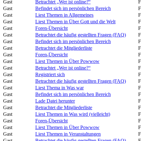
Gast
Betrachtet „Wer ist online?“
F
Gast
Befindet sich im persönlichen Bereich
F
Gast
Liest Themen in Allgemeines
F
Gast
Liest Themen in Über Gott und die Welt
F
Gast
Foren-Übersicht
F
Gast
Betrachtet die häufig gestellten Fragen (FAQ)
F
Gast
Befindet sich im persönlichen Bereich
F
Gast
Betrachtet die Mitgliederliste
F
Gast
Foren-Übersicht
F
Gast
Liest Themen in Über Powwow
F
Gast
Betrachtet „Wer ist online?“
F
Gast
Registriert sich
F
Gast
Betrachtet die häufig gestellten Fragen (FAQ)
F
Gast
Liest Thema in Was war
F
Gast
Befindet sich im persönlichen Bereich
F
Gast
Lade Datei herunter
F
Gast
Betrachtet die Mitgliederliste
F
Gast
Liest Themen in Was wird (vielleicht)
F
Gast
Foren-Übersicht
F
Gast
Liest Themen in Über Powwow
F
Gast
Liest Themen in Veranstaltungen
F
Gast
Betrachtet die häufig gestellten Fragen (FAQ)
F