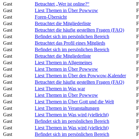
Gast
Betrachtet „Wer ist online?“
F
Gast
Liest Themen in Über Powwow
F
Gast
Foren-Übersicht
F
Gast
Betrachtet die Mitgliederliste
F
Gast
Betrachtet die häufig gestellten Fragen (FAQ)
F
Gast
Befindet sich im persönlichen Bereich
F
Gast
Betrachtet das Profil eines Mitglieds
F
Gast
Befindet sich im persönlichen Bereich
F
Gast
Betrachtet die Mitgliederliste
F
Gast
Liest Themen in Allgemeines
F
Gast
Liest Themen in Über Powwow
F
Gast
Liest Themen in Über den Powwow-Kalender
F
Gast
Betrachtet die häufig gestellten Fragen (FAQ)
F
Gast
Liest Themen in Was war
F
Gast
Liest Themen in Über Powwow
F
Gast
Liest Themen in Über Gott und die Welt
F
Gast
Liest Themen in Veranstaltungen
F
Gast
Liest Themen in Was wird (vielleicht)
F
Gast
Befindet sich im persönlichen Bereich
F
Gast
Liest Themen in Was wird (vielleicht)
F
Gast
Befindet sich im persönlichen Bereich
F