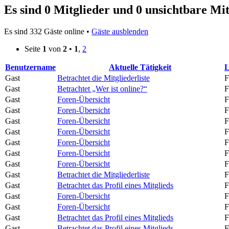
Es sind 0 Mitglieder und 0 unsichtbare Mit
Es sind 332 Gäste online •
Gäste ausblenden
Seite
1
von
2
•
1
,
2
Benutzername
Aktuelle Tätigkeit
L
Gast
Betrachtet die Mitgliederliste
F
Gast
Betrachtet „Wer ist online?“
F
Gast
Foren-Übersicht
F
Gast
Foren-Übersicht
F
Gast
Foren-Übersicht
F
Gast
Foren-Übersicht
F
Gast
Foren-Übersicht
F
Gast
Foren-Übersicht
F
Gast
Foren-Übersicht
F
Gast
Betrachtet die Mitgliederliste
F
Gast
Betrachtet das Profil eines Mitglieds
F
Gast
Foren-Übersicht
F
Gast
Foren-Übersicht
F
Gast
Betrachtet das Profil eines Mitglieds
F
Gast
Betrachtet das Profil eines Mitglieds
F